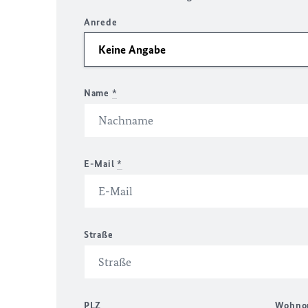
Anrede
Name
*
E-Mail
*
Straße
PLZ
Wohno